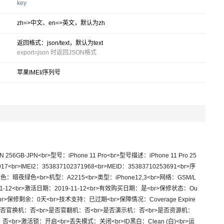
key
zh=>中文、en=>英文，默认为zh
返回格式：json/text，默认为text
export=json 时返回JSON格式
苹果IMEI/序列号
6917<br>IMEI2：353837102371968<br>MEID：35383710253691<br>序
颜色：暗夜绿色<br>机型：A2215<br>类型：iPhone12,3<br>网络：GSM/L
1-12<br>激活日期：2019-11-12<br>有效购买日期：是<br>保修状态：Ou
期<br>保修剩余：0天<br>技术支持：已过期<br>保障情况：Coverage Expire
br>是否官换机：否<br>是否官翻机：否<br>是否演示机：否<br>是否资源机：
br>激活锁：开启<br>丢失模式：关闭<br>ID黑白：Clean (白)<br>运