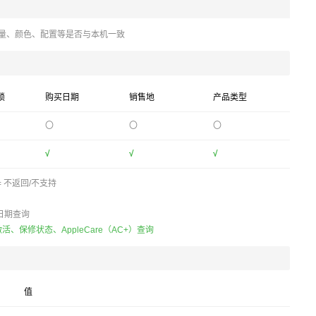
量、颜色、配置等是否与本机一致
锁
购买日期
销售地
产品类型
〇
〇
〇
√
√
√
= 不返回/不支持
日期查询
活、保修状态、AppleCare（AC+）查询
值