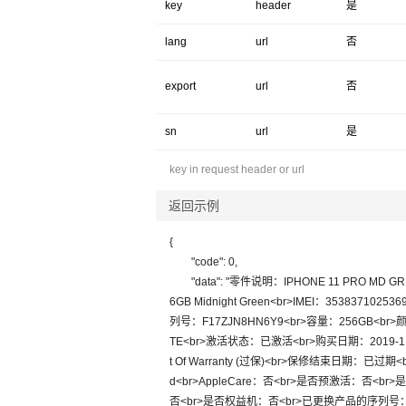
key
header
是
lang
url
否
export
url
否
sn
url
是
key in request header or url
返回示例
{

	"code": 0,

	"data": "零件说明：IPHONE 11 PRO MD GRN 256GB-JPN<br>型号：iPhone 11 Pro<br>型号描述：iPhone 11 Pro 25
6GB Midnight Green<br>IMEI：35383710253
列号：F17ZJN8HN6Y9<br>容量：256GB<br>
TE<br>激活状态：已激活<br>购买日期：2019-1
t Of Warranty (过保)<br>保修结束日期：已过
d<br>AppleCare：否<br>是否预激活：否<
否<br>是否权益机：否<br>已更换产品的序列号：否<