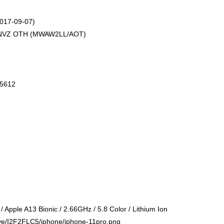
17-09-07)
VZ OTH (MWAW2LL/AOT)
5612
ple A13 Bionic / 2.66GHz / 5.8 Color / Lithium Ion
e/I2F2FLC5/iphone/iphone-11pro.png