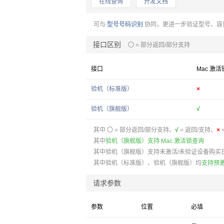
在线查询
开发文档
可与
型号号码识别
协同，更进一步验证型号、容
接口区别
〇 = 部分返回/部分支持
接口
Mac 激活
验机（标准版）
×
验机（旗舰版）
√
其中
〇
= 部分返回/部分支持、
√
= 返回/支持、
×
其中
验机（旗舰版）支持 Mac 激活锁查询
其中验机（旗舰版）支持未激活/未验证设备购买
其中验机（标准版）、验机（旗舰版）均
支持预激
请求参数
参数
位置
必填