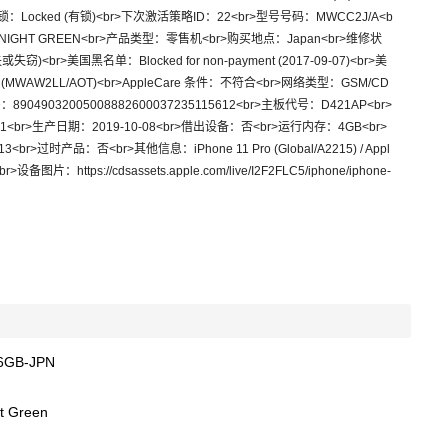
br>网络锁：Locked (有锁)<br>下次激活策略ID：22<br>型号号码：MWCC2J/A<b
MIDNIGHT GREEN<br>产品类型：零售机<br>购买地点：Japan<br>维修状
窃)<br>美国黑名单：Blocked for non-payment (2017-09-07)<br>美
H (MWAW2LL/AOT)<br>AppleCare 条件：不符合<br>网络类型：GSM/CD
EID：89049032005008882600037235115612<br>主板代号：D421AP<br>
1<br>生产日期：2019-10-08<br>借出设备：否<br>运行内存：4GB<br>
br>过时产品：否<br>其他信息：iPhone 11 Pro (Global/A2215) / Appl
Ion<br>设备图片：https://cdsassets.apple.com/live/I2F2FLC5/iphone/iphone-
6GB-JPN
t Green